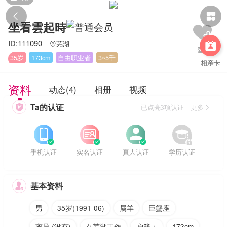


坐看雲起時
ID:111090
芜湖


35岁
173cm
自由职业者
3~5千
相亲卡
资料
动态(4)
相册
视频
Ta的认证

已点亮3项认证 更多








手机认证
实名认证
真人认证
学历认证
基本资料

男
35岁(1991-06)
属羊
巨蟹座
离异 (没有)
在芜湖工作
户籍：
173cm