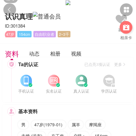


认识真理
ID:301384

47岁
154cm
自由职业者
2~3千
相亲卡
资料
动态
相册
视频
Ta的认证

已点亮3项认证 更多








手机认证
实名认证
真人认证
学历认证
基本资料

男
47岁(1979-01)
属羊
摩羯座
未婚 (没有)
在工作
户籍：
154cm