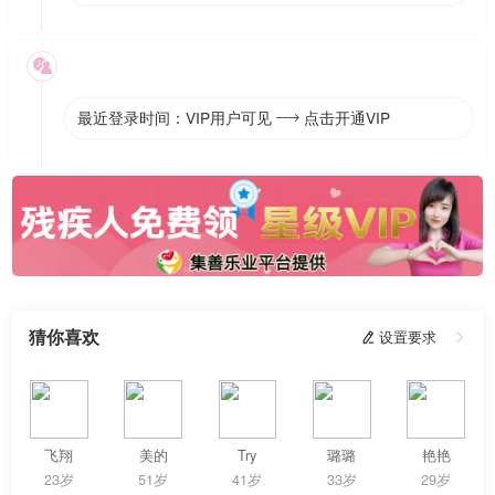

最近登录时间：VIP用户可见
点击开通VIP

猜你喜欢
 设置要求

飞翔
美的
Try
璐璐
艳艳
23岁
51岁
41岁
33岁
29岁