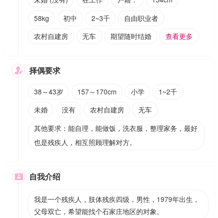
58kg
初中
2~3千
自由职业者
农村自建房
无车
期望随时结婚
查看更多
择偶要求

38～43岁
157～170cm
小学
1~2千
未婚
没有
农村自建房
无车
其他要求：能自理，能做饭，洗衣服，整理家务，最好
也是残疾人，相互照顾理解对方。
自我介绍

我是一个残疾人，肢体残疾四级，男性，1979年出生，
父母双亡，希望能找个石家庄地区的对象。