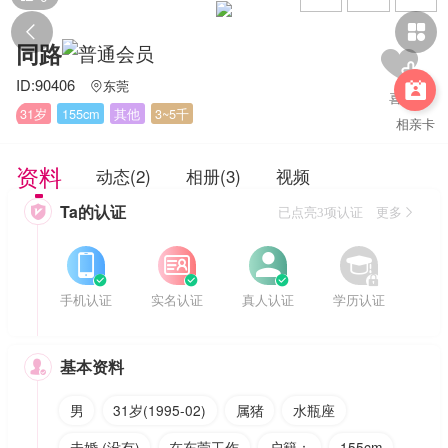


同路
ID:90406
东莞


31岁
155cm
其他
3~5千
相亲卡
资料
动态(2)
相册(3)
视频
Ta的认证

已点亮3项认证 更多








手机认证
实名认证
真人认证
学历认证
基本资料

男
31岁(1995-02)
属猪
水瓶座
未婚 (没有)
在东莞工作
户籍：
155cm