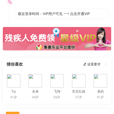

最近登录时间：VIP用户可见
点击开通VIP

猜你喜欢
 设置要求

Try
未来
飞翔
苦瓜红娘
美的
41岁
34岁
23岁
37岁
51岁