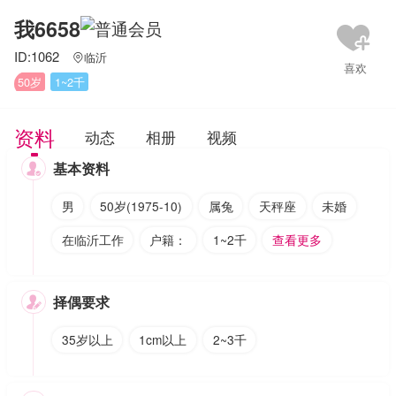
我6658
ID:1062
临沂

50岁
1~2千
资料
动态
相册
视频
基本资料

男
50岁(1975-10)
属兔
天秤座
未婚
在临沂工作
户籍：
1~2千
查看更多
择偶要求

35岁以上
1cm以上
2~3千