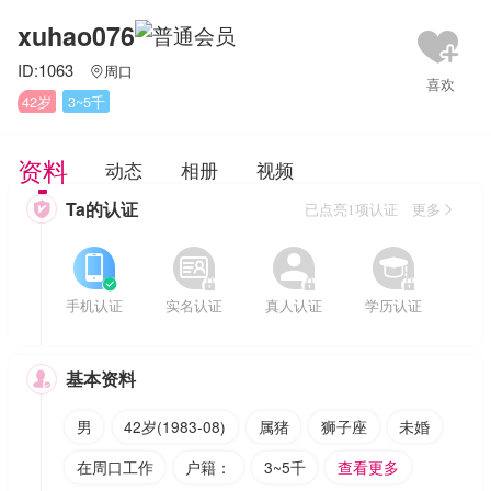
xuhao076
ID:1063
周口

42岁
3~5千
资料
动态
相册
视频
Ta的认证

已点亮1项认证 更多








手机认证
实名认证
真人认证
学历认证
基本资料

男
42岁(1983-08)
属猪
狮子座
未婚
在周口工作
户籍：
3~5千
查看更多