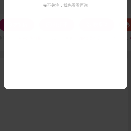
先不关注，我先看看再说




发私信
打招呼
联系Ta
注册时间：
VIP会员可见
最后登录时间：
VIP会员可见
最后位置：