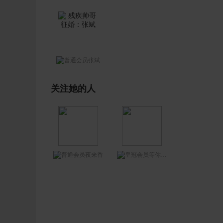
张斌
关注她的人
夜来香
等你网王哥