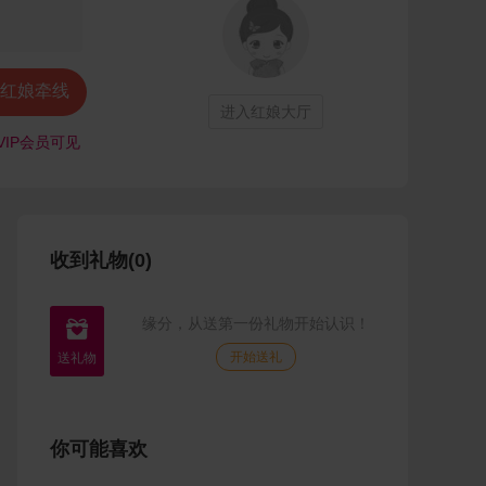
红娘牵线
进入红娘大厅
VIP会员可见
收到礼物(0)
缘分，从送第一份礼物开始认识！

开始送礼
你可能喜欢