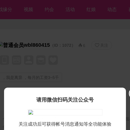
找缘分
视频
约会
活动
红娘
动态
wbl860415
（ID：1072）
关注


6
，我是离异 ，每月的工资3~5千
请用微信扫码关注公众号
个人独白：
我是残疾人征婚【等你网】的美女会员♡wbl860415♡，
关注成功后可获得帐号消息通知等全功能体验
你，但愿不离不弃💘