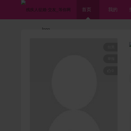
首页
我的
拉黑
举报

0