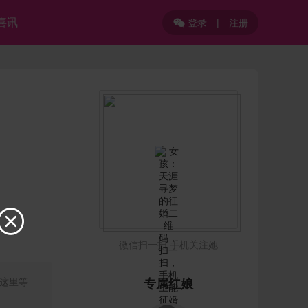
喜讯
登录
|
注册


微信扫一扫 手机关注她
这里等
专属红娘