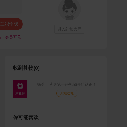
红娘牵线
进入红娘大厅
VIP会员可见
收到礼物(0)
缘分，从送第一份礼物开始认识！

开始送礼
你可能喜欢