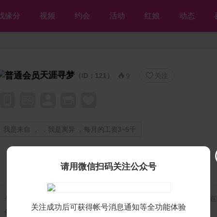
找缘分
视频
约会
活动
红娘
动态
天涯寻梦
（ID：121）
关注


9
我是来自 ， ，我是离异 ，每月的工资3~5千
请用微信扫码关注公众号
个人独白：
我是残疾人征婚【等你网】的美女会员♡天涯寻梦♡，我在
关注成功后可获得帐号消息通知等全功能体验
你，但愿不离不弃💘