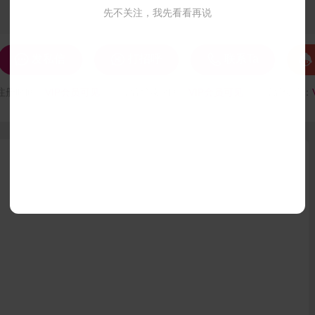
先不关注，我先看看再说




发私信
打招呼
联系Ta
注册时间：
VIP会员可见
最后登录时间：
VIP会员可见
最后位置：