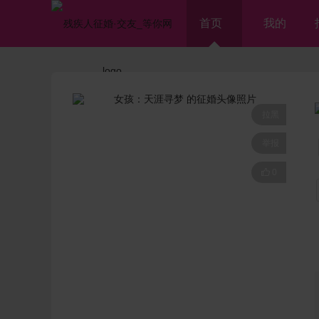
首页
我的
拉黑
举报

0