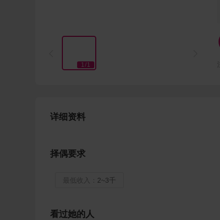


1
/
1
详细资料
择偶要求
最低收入：
2~3千
看过她的人