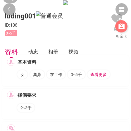


luding001
ID:136

3~5千
相亲卡
资料
动态
相册
视频
基本资料

女
离异
在工作
3~5千
查看更多
择偶要求

2~3千
