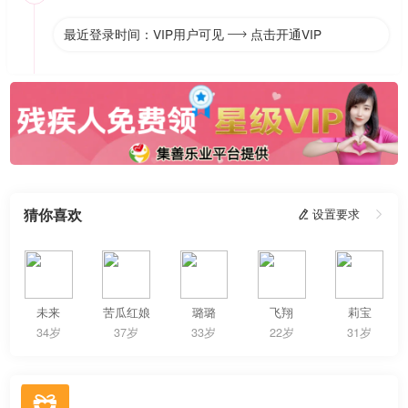
最近登录时间：VIP用户可见
点击开通VIP

猜你喜欢
 设置要求

未来
苦瓜红娘
璐璐
飞翔
莉宝
34岁
37岁
33岁
22岁
31岁
