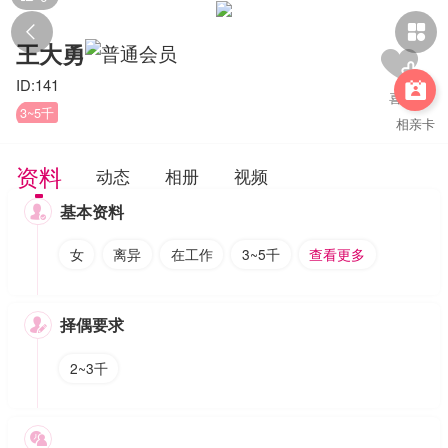


王大勇
ID:141

3~5千
相亲卡
资料
动态
相册
视频
基本资料

女
离异
在工作
3~5千
查看更多
择偶要求

2~3千
