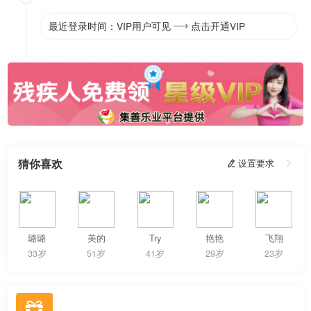
最近登录时间：VIP用户可见
点击开通VIP

猜你喜欢
 设置要求

璐璐
美的
Try
艳艳
飞翔
33岁
51岁
41岁
29岁
23岁
