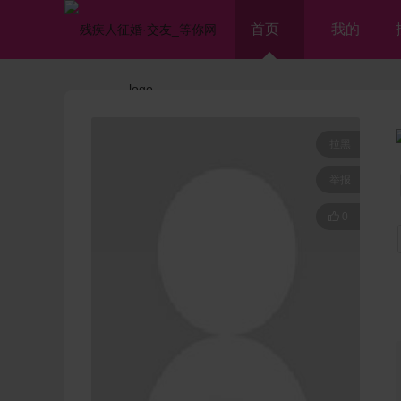
首页
我的
拉黑
举报

0