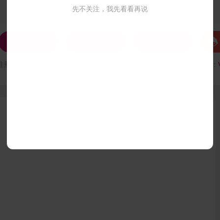
先不关注，我先看看再说




发私信
打招呼
联系Ta
注册时间：
VIP会员可见
最后登录时间：
VIP会员可见
最后位置：