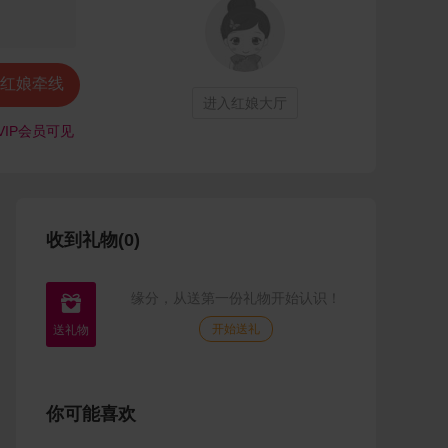
红娘牵线
进入红娘大厅
VIP会员可见
收到礼物(0)
缘分，从送第一份礼物开始认识！

开始送礼
你可能喜欢