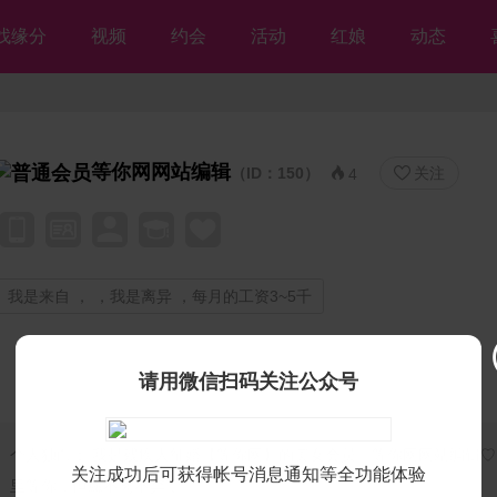
找缘分
视频
约会
活动
红娘
动态
等你网网站编辑
（ID：150）
关注


4
我是来自 ， ，我是离异 ，每月的工资3~5千
请用微信扫码关注公众号
个人独白：
我是残疾人征婚【等你网】的美女会员♡等你网网站编辑♡
关注成功后可获得帐号消息通知等全功能体验
里等你，但愿不离不弃💘