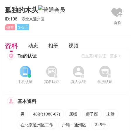
孤独的木头
ID:196
北京通州区

46岁
3~5千
资料
动态
相册
视频
Ta的认证

已点亮1项认证 更多








手机认证
实名认证
真人认证
学历认证
基本资料

男
46岁(1980-07)
属猴
狮子座
未婚
在北京通州区工作
户籍：通州区
3~5千