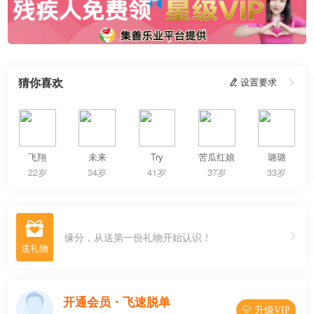
猜你喜欢
 设置要求

飞翔
未来
Try
苦瓜红娘
璐璐
22岁
34岁
41岁
37岁
33岁

缘分，从送第一份礼物开始认识！
开通会员・飞速脱单
 升级VIP