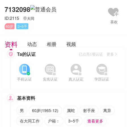
7132098
ID:2115
大同

60岁
3~5千
资料
动态
相册
视频
Ta的认证

已点亮1项认证 更多








手机认证
实名认证
真人认证
学历认证
基本资料

男
60岁(1965-12)
属蛇
射手座
离异
在大同工作
户籍：
3~5千
查看更多