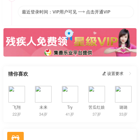
最近登录时间：VIP用户可见
点击开通VIP

猜你喜欢
 设置要求

飞翔
未来
Try
苦瓜红娘
璐璐
22岁
34岁
41岁
37岁
33岁
