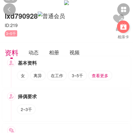


lxd790928
ID:219

3~5千
相亲卡
资料
动态
相册
视频
基本资料

女
离异
在工作
3~5千
查看更多
择偶要求

2~3千
