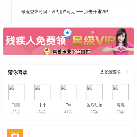
最近登录时间：VIP用户可见
点击开通VIP

猜你喜欢
 设置要求

飞翔
未来
Try
苦瓜红娘
璐璐
22岁
34岁
41岁
37岁
33岁
