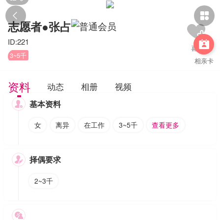


志愿者●张占
ID:221

3~5千
相亲卡
资料
动态
相册
视频
基本资料

女
离异
在工作
3~5千
查看更多
择偶要求

2~3千
