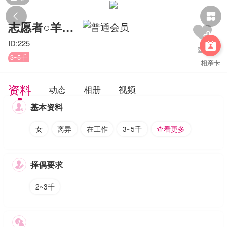


志愿者○羊彩虹
ID:225

3~5千
相亲卡
资料
动态
相册
视频
基本资料

女
离异
在工作
3~5千
查看更多
择偶要求

2~3千
