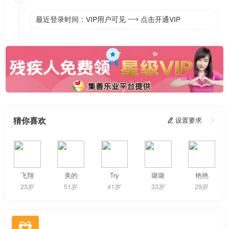
最近登录时间：VIP用户可见
点击开通VIP

猜你喜欢
 设置要求

飞翔
美的
Try
璐璐
艳艳
23岁
51岁
41岁
33岁
29岁
