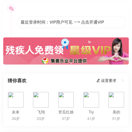

最近登录时间：VIP用户可见
点击开通VIP

猜你喜欢
 设置要求

未来
飞翔
苦瓜红娘
Try
美的
34岁
23岁
37岁
41岁
51岁