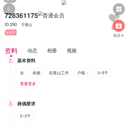


728361175
ID:290
黄山


3~5千
相亲卡
资料
动态
相册
视频
基本资料

女
未婚
在黄山工作
户籍：
3~5千
查看更多
择偶要求

2~3千