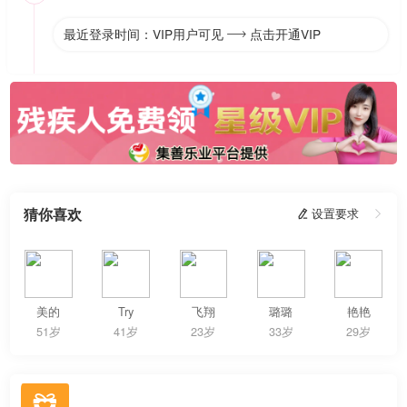
最近登录时间：VIP用户可见
点击开通VIP

猜你喜欢
 设置要求

美的
Try
飞翔
璐璐
艳艳
51岁
41岁
23岁
33岁
29岁
