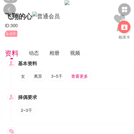


飞翔的心
ID:300

3~5千
相亲卡
资料
动态
相册
视频
基本资料

女
离异
3~5千
查看更多
择偶要求

2~3千
