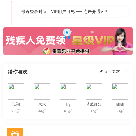
最近登录时间：VIP用户可见
点击开通VIP

猜你喜欢
 设置要求

飞翔
未来
Try
苦瓜红娘
璐璐
22岁
34岁
41岁
37岁
33岁
