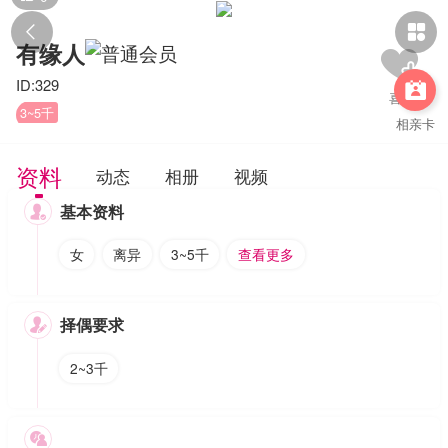


有缘人
ID:329

3~5千
相亲卡
资料
动态
相册
视频
基本资料

女
离异
3~5千
查看更多
择偶要求

2~3千
