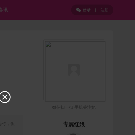
喜讯
登录
|
注册


微信扫一扫 手机关注她
等你，但
专属红娘