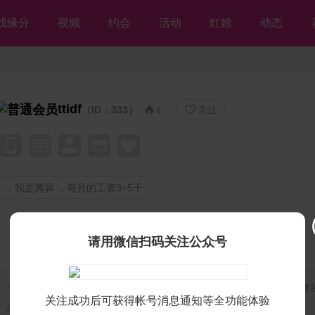
找缘分
视频
约会
活动
红娘
动态
ttidf
（ID：333）
关注


4
，我是离异 ，每月的工资3~5千
请用微信扫码关注公众号
个人独白：
我是残疾人征婚【等你网】的美女会员♡ttidf♡，我在这里
关注成功后可获得帐号消息通知等全功能体验
愿不离不弃💘