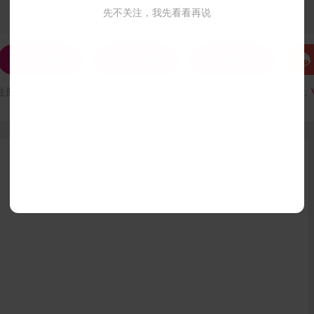
先不关注，我先看看再说




发私信
打招呼
联系Ta
注册时间：
VIP会员可见
最后登录时间：
VIP会员可见
最后位置：