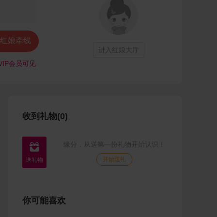
红娘牵线
进入红娘大厅
VIP会员可见
收到礼物(0)
缘分，从送第一份礼物开始认识！

开始送礼
你可能喜欢