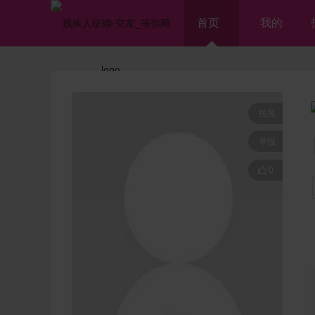
首页
我的
拉黑
举报

0