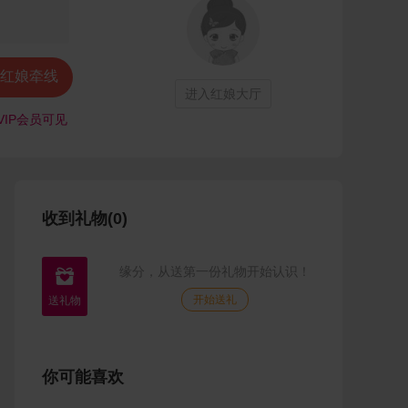
红娘牵线
进入红娘大厅
VIP会员可见
收到礼物(0)
缘分，从送第一份礼物开始认识！

开始送礼
你可能喜欢