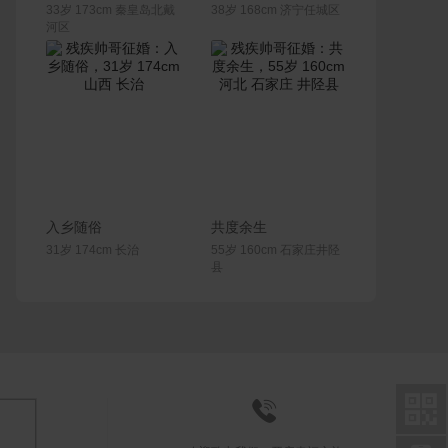
33岁 173cm 秦皇岛北戴
38岁 168cm 济宁任城区
河区
联系Ta
联系Ta
入乡随俗
共度余生
31岁 174cm 长治
55岁 160cm 石家庄井陉
县

