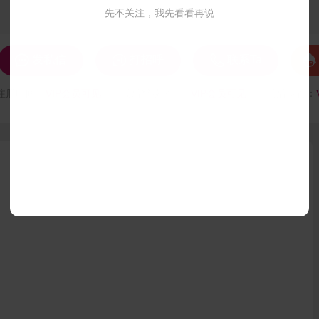
先不关注，我先看看再说




发私信
打招呼
联系Ta
注册时间：
VIP会员可见
最后登录时间：
VIP会员可见
最后位置：