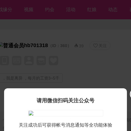
找缘分
视频
约会
活动
红娘
动态
hb701318
（ID：360）
关注


39
，我是离异 ，每月的工资3~5千
请用微信扫码关注公众号
个人独白：
我是残疾人征婚【等你网】的美女会员♡hb701318♡，我
关注成功后可获得帐号消息通知等全功能体验
你，但愿不离不弃💘