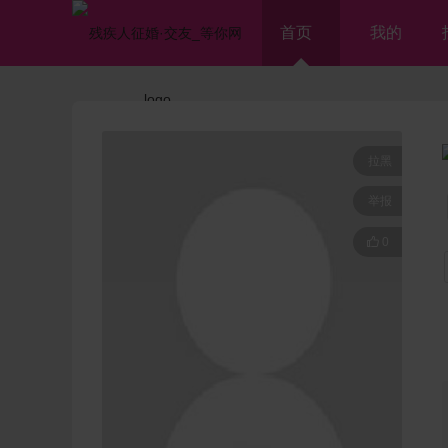
首页
我的
拉黑
举报

0