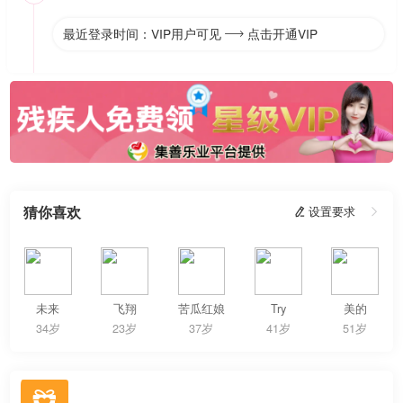
最近登录时间：VIP用户可见
点击开通VIP

猜你喜欢
 设置要求

未来
飞翔
苦瓜红娘
Try
美的
34岁
23岁
37岁
41岁
51岁
