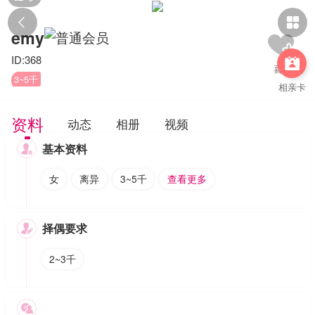


emy
ID:368

3~5千
相亲卡
资料
动态
相册
视频
基本资料

女
离异
3~5千
查看更多
择偶要求

2~3千
