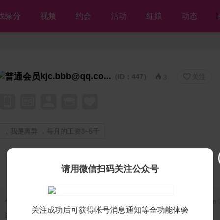
找缘分
视频
约会
活动
红娘
动态
kjc.bbb@qq.co...
（ID：447）
关注


3
，我是离异 ，每月的工资3~5千
请用微信扫码关注公众号
个人独白：
我是残疾人征婚【等你网】的美女会员♡kjc.bbb@qq.co
关注成功后可获得帐号消息通知等全功能体验
这里等你，但愿不离不弃💘