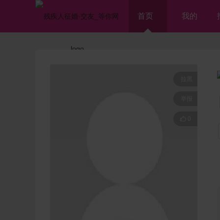
首页
我的
拉黑
举报

0