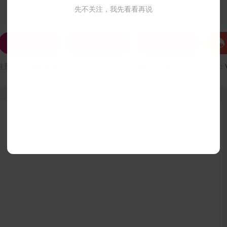
先不关注，我先看看再说




发私信
打招呼
联系Ta
注册时间：
VIP会员可见
最后登录时间：
VIP会员可见
最后位置：