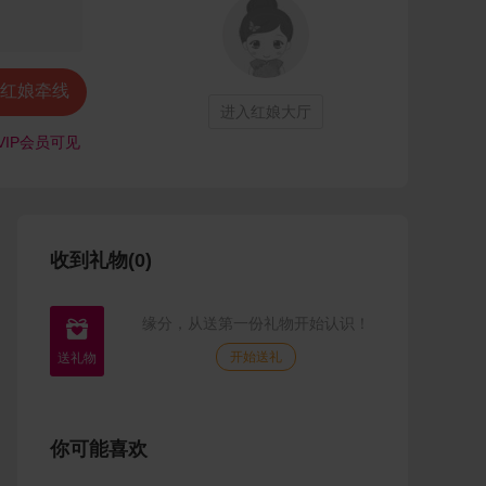
红娘牵线
进入红娘大厅
VIP会员可见
收到礼物(0)
缘分，从送第一份礼物开始认识！

开始送礼
你可能喜欢