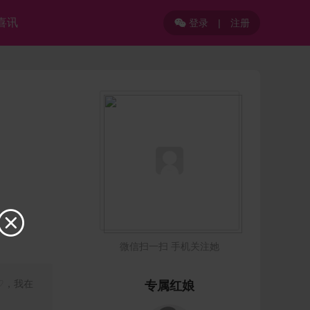
喜讯
登录
|
注册


微信扫一扫 手机关注她
m♡，我在
专属红娘