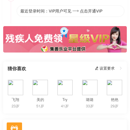
最近登录时间：VIP用户可见
点击开通VIP

猜你喜欢
 设置要求

飞翔
美的
Try
璐璐
艳艳
23岁
51岁
41岁
33岁
29岁
