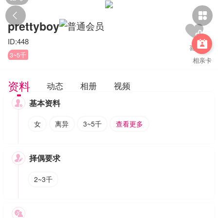


prettyboy
ID:448

3~5千
相亲卡
资料
动态
相册
视频
基本资料

女
离异
3~5千
查看更多
择偶要求

2~3千
