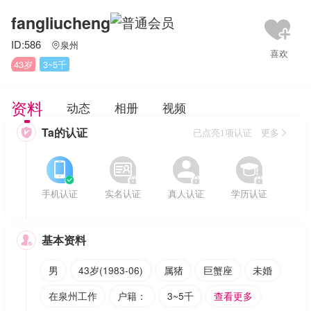
fangliucheng
ID:586
泉州

43岁
3~5千
资料
动态
相册
视频
Ta的认证

已点亮1项认证 更多








手机认证
实名认证
真人认证
学历认证
基本资料

男
43岁(1983-06)
属猪
巨蟹座
未婚
在泉州工作
户籍：
3~5千
查看更多