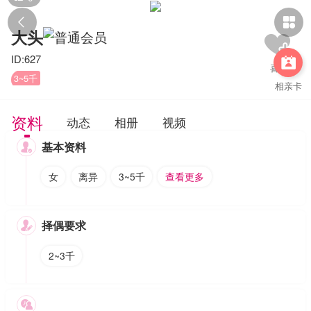


大头
ID:627

3~5千
相亲卡
资料
动态
相册
视频
基本资料

女
离异
3~5千
查看更多
择偶要求

2~3千
