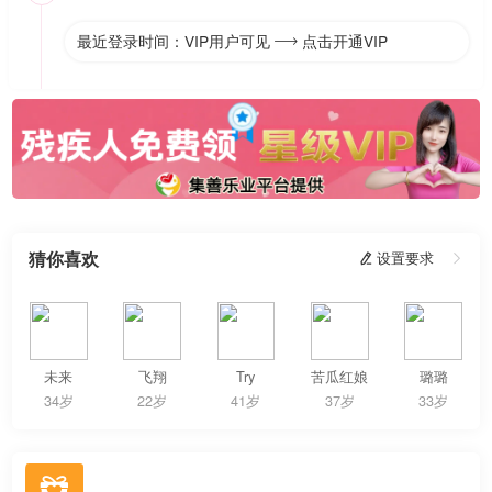
最近登录时间：VIP用户可见
点击开通VIP

猜你喜欢
 设置要求

未来
飞翔
Try
苦瓜红娘
璐璐
34岁
22岁
41岁
37岁
33岁
