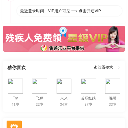
最近登录时间：VIP用户可见
点击开通VIP

猜你喜欢
 设置要求

Try
飞翔
未来
苦瓜红娘
璐璐
41岁
22岁
34岁
37岁
33岁
