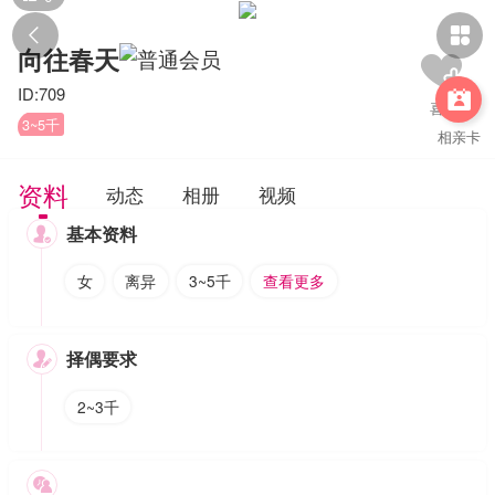


向往春天
ID:709

3~5千
相亲卡
资料
动态
相册
视频
基本资料

女
离异
3~5千
查看更多
择偶要求

2~3千
