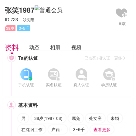
张笑1987
ID:723
沈阳

38岁
3~5千
资料
动态
相册
视频
Ta的认证

已点亮1项认证 更多








手机认证
实名认证
真人认证
学历认证
基本资料

男
38岁(1987-08)
属兔
处女座
未婚
在沈阳工作
户籍：
3~5千
查看更多