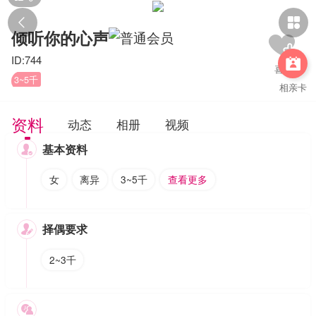


倾听你的心声
ID:744

3~5千
相亲卡
资料
动态
相册
视频
基本资料

女
离异
3~5千
查看更多
择偶要求

2~3千
