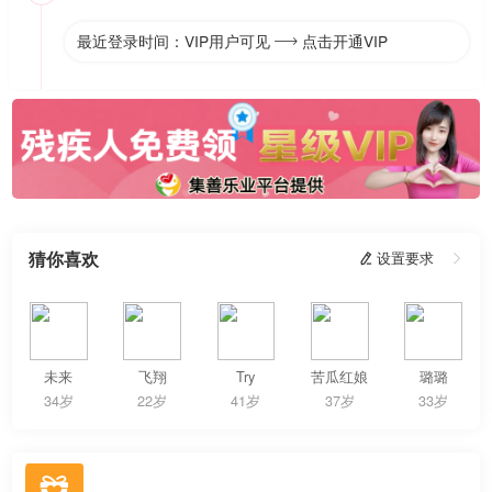
最近登录时间：VIP用户可见
点击开通VIP

猜你喜欢
 设置要求

未来
飞翔
Try
苦瓜红娘
璐璐
34岁
22岁
41岁
37岁
33岁
