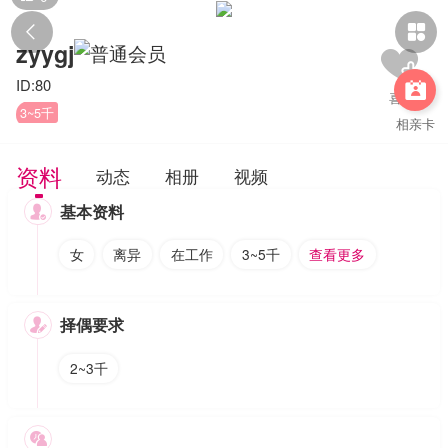


zyygj
ID:80

3~5千
相亲卡
资料
动态
相册
视频
基本资料

女
离异
在工作
3~5千
查看更多
择偶要求

2~3千
