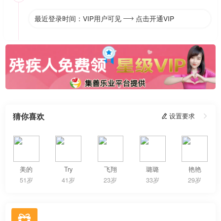
最近登录时间：VIP用户可见
点击开通VIP

猜你喜欢
 设置要求

美的
Try
飞翔
璐璐
艳艳
51岁
41岁
23岁
33岁
29岁
