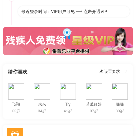
最近登录时间：VIP用户可见
点击开通VIP

猜你喜欢
 设置要求

飞翔
未来
Try
苦瓜红娘
璐璐
22岁
34岁
41岁
37岁
33岁
