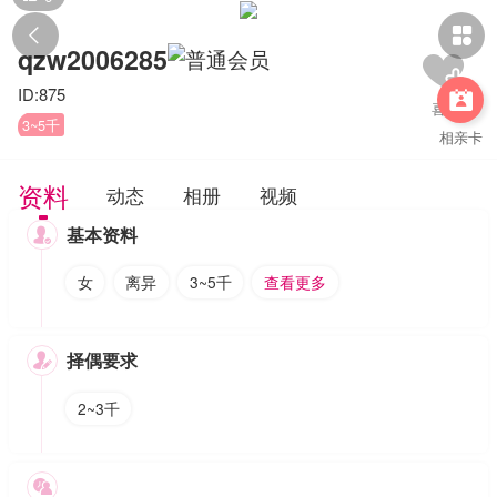


qzw2006285
ID:875

3~5千
相亲卡
资料
动态
相册
视频
基本资料

女
离异
3~5千
查看更多
择偶要求

2~3千
