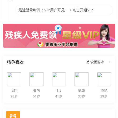
最近登录时间：VIP用户可见
点击开通VIP

猜你喜欢
 设置要求

飞翔
美的
Try
璐璐
艳艳
23岁
51岁
41岁
33岁
29岁
