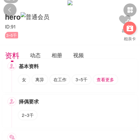


hero
ID:91

3~5千
相亲卡
资料
动态
相册
视频
基本资料

女
离异
在工作
3~5千
查看更多
择偶要求

2~3千
