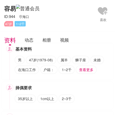
容易
ID:944
海口

47岁
1~2千
资料
动态
相册
视频
基本资料

男
47岁(1979-08)
属羊
狮子座
未婚
在海口工作
户籍：
1~2千
查看更多
择偶要求

35岁以上
1cm以上
2~3千