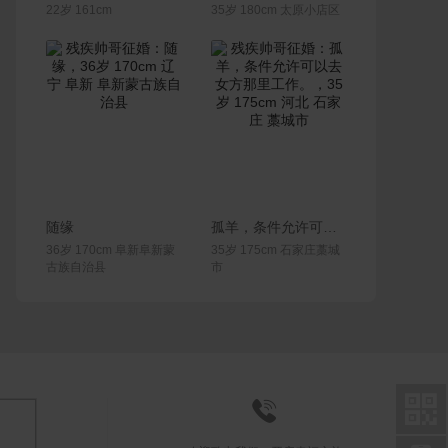
22岁 161cm
35岁 180cm 太原小店区
联系Ta
联系Ta
随缘
孤羊，条件允许可以去女方那里工作。
36岁 170cm 阜新阜新蒙
35岁 175cm 石家庄藁城
古族自治县
市

