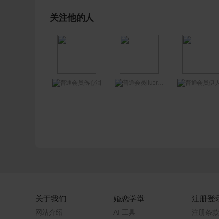
关注他的人
liuerjuan
伤心泪
伊人红
关于我们
婚恋学堂
注册登
网站介绍
AI 工具
注册条款