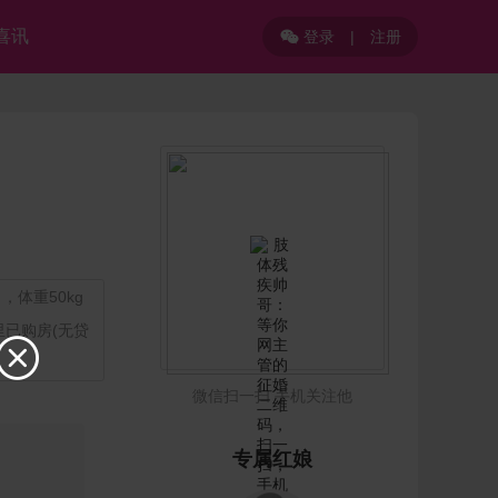
喜讯
登录
|
注册

，体重50kg
里已购房(无贷

微信扫一扫 手机关注他
专属红娘