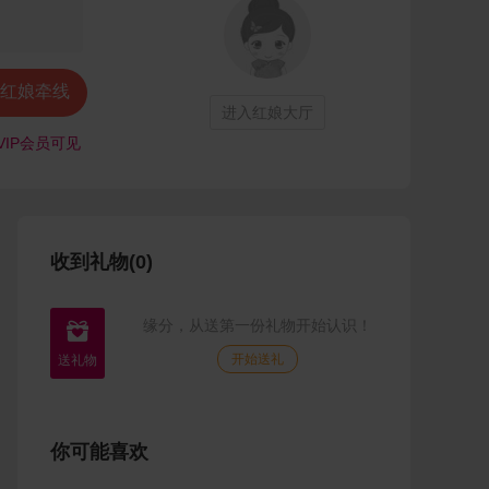
红娘牵线
进入红娘大厅
VIP会员可见
收到礼物(0)
缘分，从送第一份礼物开始认识！

开始送礼
你可能喜欢