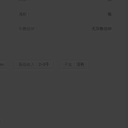
属相：
猴
宗教信仰：
无宗教信仰
cm
最低收入：
2~3千
子女：
没有
宝