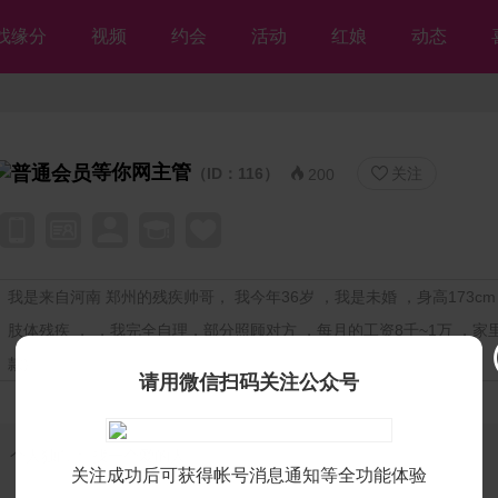
找缘分
视频
约会
活动
红娘
动态
等你网主管
（ID：116）
关注


200
我是来自河南 郑州的残疾帅哥， 我今年36岁 ，我是未婚 ，身高173cm 
肢体残疾 ， ，我完全自理，部分照顾对方 ，每月的工资8千~1万 ，家
款)
请用微信扫码关注公众号
个人独白：
找一个爱的人
关注成功后可获得帐号消息通知等全功能体验