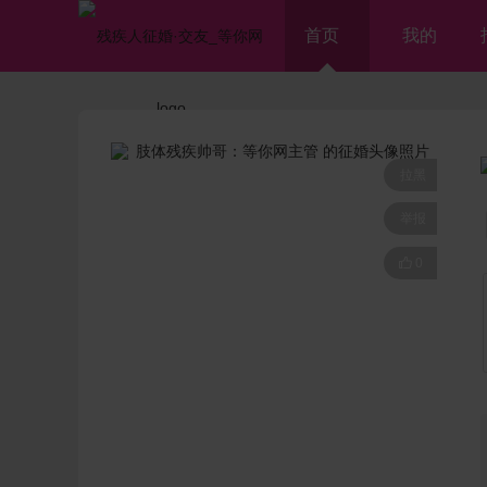
首页
我的
拉黑
举报

0