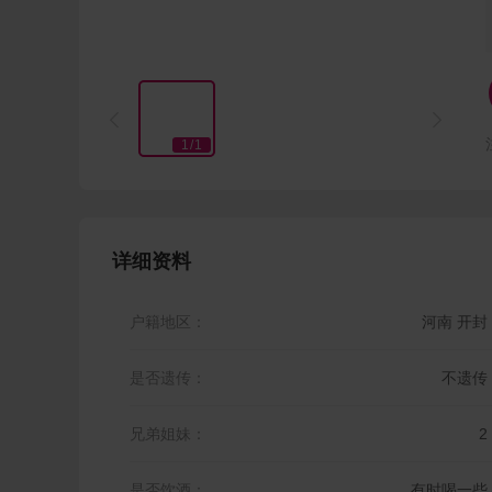


1
/
1
详细资料
户籍地区：
河南 开封
是否遗传：
不遗传
兄弟姐妹：
2
是否饮酒：
有时喝一些