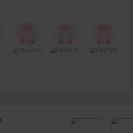
妆
刘晓雪
等你网网络相亲
星愿
录