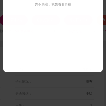
先不关注，我先看看再说




发私信
打招呼
联系Ta
注册时间：
VIP会员可见
最后登录时间：
VIP会员可见
最后位置：
是否残疾：
残疾人
子女情况：
没有
是否吸烟：
不吸
民族：
汉