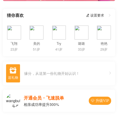
猜你喜欢
 设置要求

飞翔
美的
Try
璐璐
艳艳
23岁
51岁
41岁
33岁
29岁

缘分，从送第一份礼物开始认识！
开通会员・飞速脱单
 升级VIP
相亲成功率提升300%