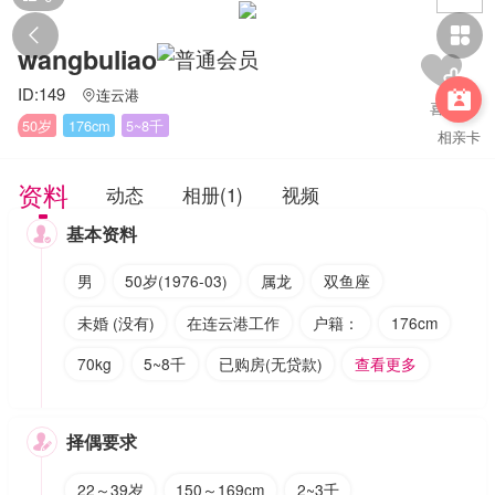


wangbuliao
ID:149
连云港


50岁
176cm
5~8千
相亲卡
资料
动态
相册(1)
视频
基本资料

男
50岁(1976-03)
属龙
双鱼座
未婚 (没有)
在连云港工作
户籍：
176cm
70kg
5~8千
已购房(无贷款)
查看更多
择偶要求

22～39岁
150～169cm
2~3千