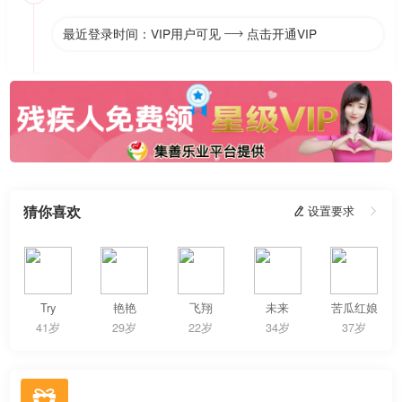
最近登录时间：VIP用户可见
点击开通VIP

猜你喜欢
 设置要求

Try
艳艳
飞翔
未来
苦瓜红娘
41岁
29岁
22岁
34岁
37岁
