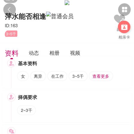


萍水能否相逢
ID:163

3~5千
相亲卡
资料
动态
相册
视频
基本资料

女
离异
在工作
3~5千
查看更多
择偶要求

2~3千
