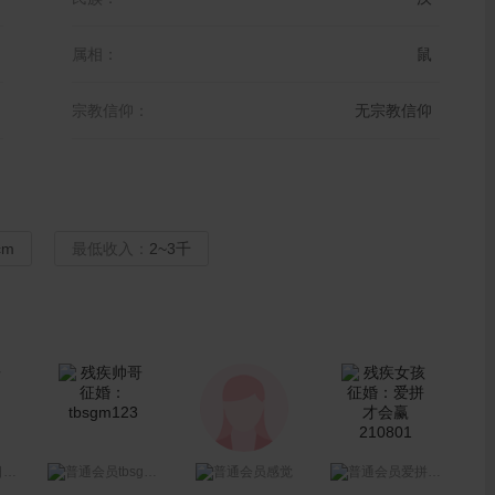
属相：
鼠
宗教信仰：
无宗教信仰
cm
最低收入：
2~3千
tbsgm123
焰
感觉
爱拼才会赢210801