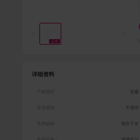


1
/
4
详细资料
户籍地区：
安徽
是否遗传：
不遗传
兄弟姐妹：
独生子女
是否饮酒：
滴酒不沾