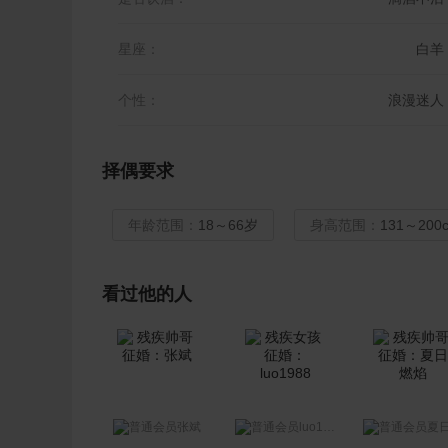
星座：
白羊
个性：
浪漫迷人
择偶要求
年龄范围：
18～66岁
身高范围：
131～200
看过他的人
luo1988
张斌
夏日燃