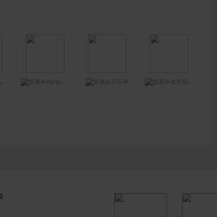
pyxhgood
1
百合
带我到幸福地方
录