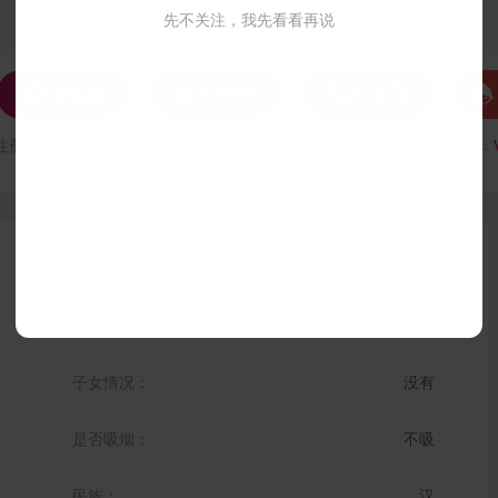
先不关注，我先看看再说




发私信
打招呼
联系Ta
注册时间：
VIP会员可见
最后登录时间：
VIP会员可见
最后位置：
是否残疾：
残疾人
子女情况：
没有
是否吸烟：
不吸
民族：
汉