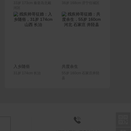
33岁 173cm 秦皇岛北戴
38岁 168cm 济宁任城区
河区
联系Ta
联系Ta
入乡随俗
共度余生
31岁 174cm 长治
55岁 160cm 石家庄井陉
县

