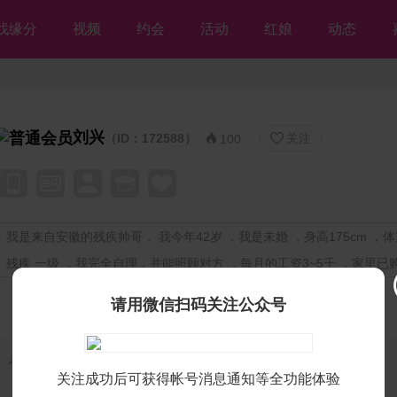
找缘分
视频
约会
活动
红娘
动态
刘兴
（ID：172588）
关注


100
我是来自安徽的残疾帅哥， 我今年42岁 ，我是未婚 ，身高175cm ，体重
残疾 一级 ，我完全自理，并能照顾对方 ，每月的工资3~5千 ，家里已购
请用微信扫码关注公众号
个人独白：
加我微信18106863695
关注成功后可获得帐号消息通知等全功能体验