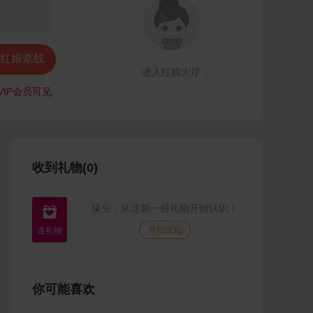
红娘牵线
进入红娘大厅
VIP会员可见
收到礼物(0)
缘分，从送第一份礼物开始认识！

开始送礼
你可能喜欢