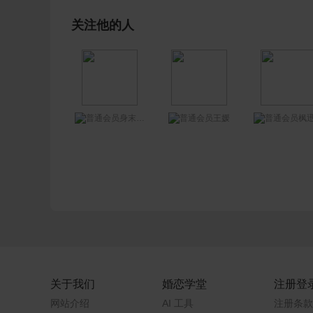
关注他的人
身末动心已远
王媛
枫迅673
关于我们
婚恋学堂
注册登
网站介绍
AI 工具
注册条款