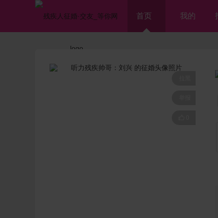
首页
我的
拉黑
举报

0