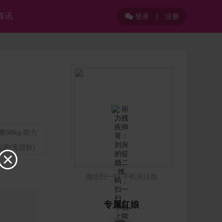
喜讯
登录
|
注册

98kg 听力
房(无贷款)

微信扫一扫 手机关注他
专属红娘