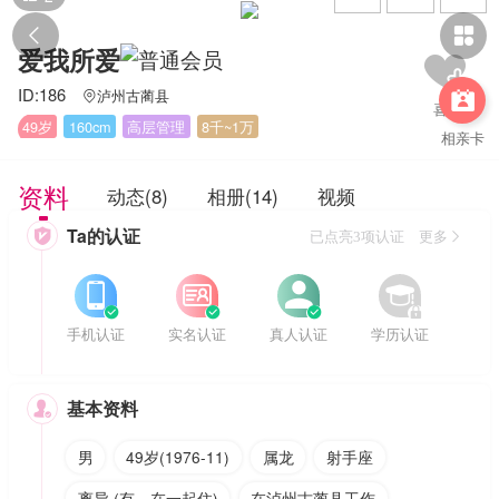


爱我所爱
ID:186
泸州古蔺县


49岁
160cm
高层管理
8千~1万
相亲卡
资料
动态(8)
相册(14)
视频
Ta的认证

已点亮3项认证 更多








手机认证
实名认证
真人认证
学历认证
基本资料

男
49岁(1976-11)
属龙
射手座
离异 (有，在一起住)
在泸州古蔺县工作