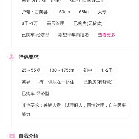
户籍：古蔺县
160cm
68kg
大专
8千~1万
高层管理
已购房(无贷款)
已购车-经济型
期望半年内结婚
查看更多
择偶要求

25～55岁
130～175cm
初中
1~2千
离异
有，偶尔在一起住
已购房(有贷款)
已购车-经济型
其他要求：善解人意，以理服人，同情达理，自主民事
能力
自我介绍
