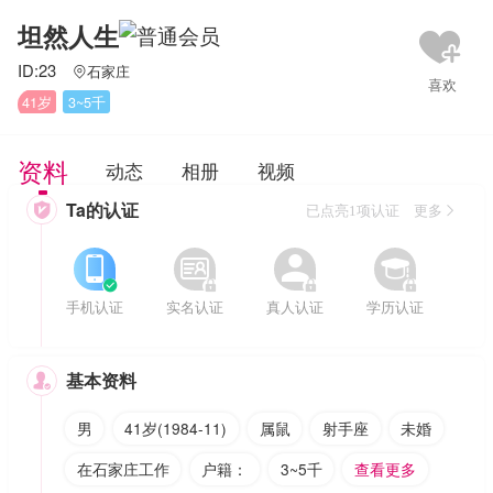
坦然人生
ID:23
石家庄

41岁
3~5千
资料
动态
相册
视频
Ta的认证

已点亮1项认证 更多








手机认证
实名认证
真人认证
学历认证
基本资料

男
41岁(1984-11)
属鼠
射手座
未婚
在石家庄工作
户籍：
3~5千
查看更多