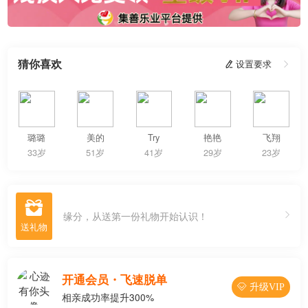
猜你喜欢
 设置要求

璐璐
美的
Try
艳艳
飞翔
33岁
51岁
41岁
29岁
23岁

缘分，从送第一份礼物开始认识！
开通会员・飞速脱单
 升级VIP
相亲成功率提升300%