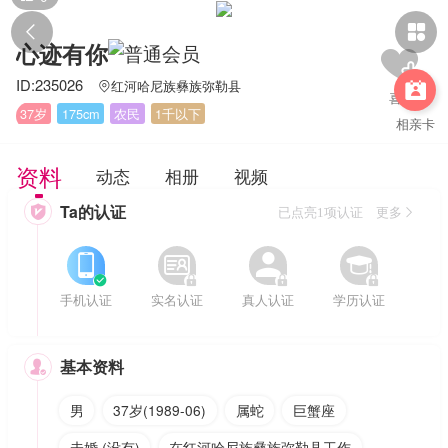


心迹有你
ID:235026
红河哈尼族彝族弥勒县


37岁
175cm
农民
1千以下
相亲卡
资料
动态
相册
视频
Ta的认证

已点亮1项认证 更多








手机认证
实名认证
真人认证
学历认证
基本资料

男
37岁(1989-06)
属蛇
巨蟹座
未婚 (没有)
在红河哈尼族彝族弥勒县工作