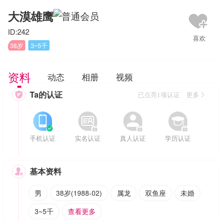
大漠雄鹰
ID:242
38岁
3~5千
资料
动态
相册
视频
Ta的认证

已点亮1项认证 更多








手机认证
实名认证
真人认证
学历认证
基本资料

男
38岁(1988-02)
属龙
双鱼座
未婚
3~5千
查看更多