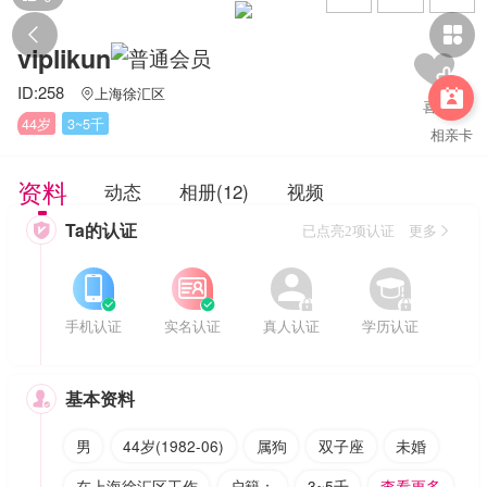


viplikun
ID:258
上海徐汇区


44岁
3~5千
相亲卡
资料
动态
相册(12)
视频
Ta的认证

已点亮2项认证 更多








手机认证
实名认证
真人认证
学历认证
基本资料

男
44岁(1982-06)
属狗
双子座
未婚
在上海徐汇区工作
户籍：
3~5千
查看更多