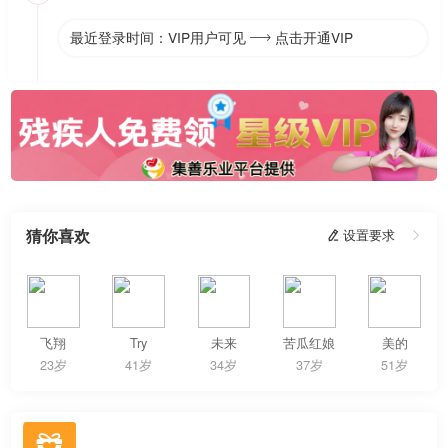
最近登录时间：VIP用户可见
点击开通VIP

猜你喜欢
 设置要求

飞翔
Try
未来
苦瓜红娘
美的
23岁
41岁
34岁
37岁
51岁
