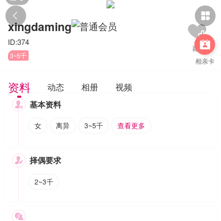


xingdaming
ID:374

3~5千
相亲卡
资料
动态
相册
视频
基本资料

女
离异
3~5千
查看更多
择偶要求

2~3千
