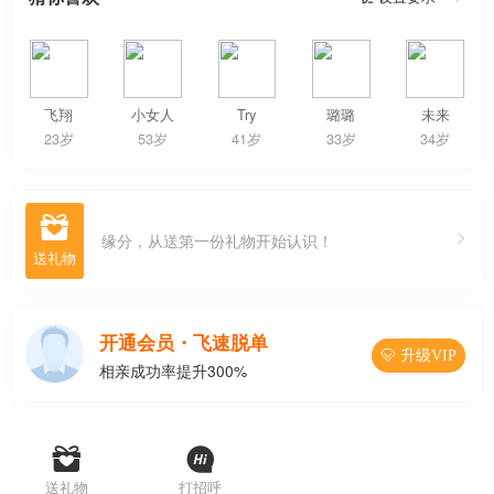
飞翔
小女人
Try
璐璐
未来
23岁
53岁
41岁
33岁
34岁

缘分，从送第一份礼物开始认识！
开通会员・飞速脱单
 升级VIP
相亲成功率提升300%




联系Ta
送礼物
打招呼