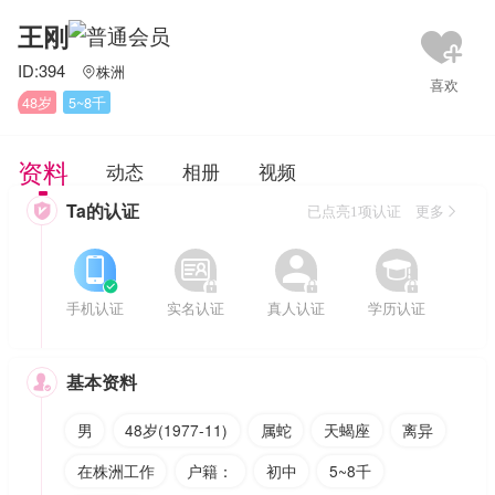
王刚
ID:394
株洲

48岁
5~8千
资料
动态
相册
视频
Ta的认证

已点亮1项认证 更多








手机认证
实名认证
真人认证
学历认证
基本资料

男
48岁(1977-11)
属蛇
天蝎座
离异
在株洲工作
户籍：
初中
5~8千