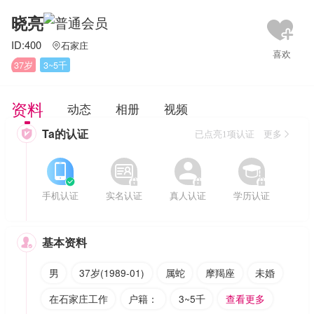
晓亮
ID:400
石家庄

37岁
3~5千
资料
动态
相册
视频
Ta的认证

已点亮1项认证 更多








手机认证
实名认证
真人认证
学历认证
基本资料

男
37岁(1989-01)
属蛇
摩羯座
未婚
在石家庄工作
户籍：
3~5千
查看更多