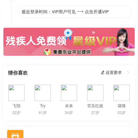
最近登录时间：VIP用户可见
点击开通VIP

猜你喜欢
 设置要求

飞翔
Try
未来
苦瓜红娘
璐璐
22岁
41岁
34岁
37岁
33岁
