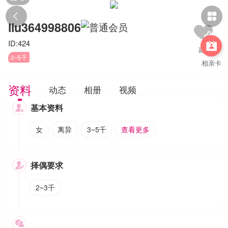


liu364998806
ID:424

3~5千
相亲卡
资料
动态
相册
视频
基本资料

女
离异
3~5千
查看更多
择偶要求

2~3千
