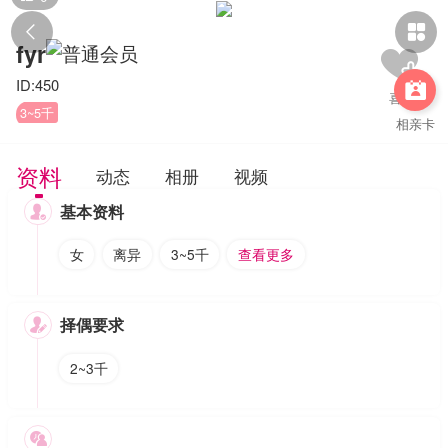


fyr
ID:450

3~5千
相亲卡
资料
动态
相册
视频
基本资料

女
离异
3~5千
查看更多
择偶要求

2~3千
