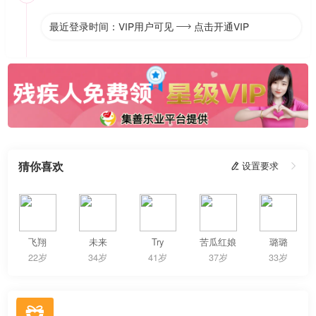
最近登录时间：VIP用户可见
点击开通VIP

猜你喜欢
 设置要求

飞翔
未来
Try
苦瓜红娘
璐璐
22岁
34岁
41岁
37岁
33岁
