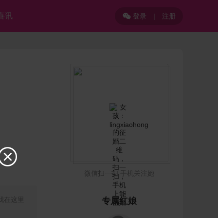
喜讯
登录
|
注册


微信扫一扫 手机关注她
，我在这里
专属红娘