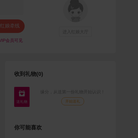
红娘牵线
进入红娘大厅
VIP会员可见
收到礼物(0)
缘分，从送第一份礼物开始认识！

开始送礼
你可能喜欢