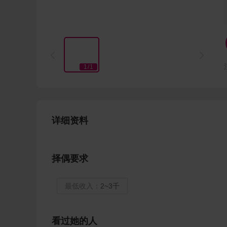


1
/
1
详细资料
择偶要求
最低收入：
2~3千
看过她的人