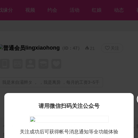
找缘分
视频
约会
活动
红娘
动态
lingxiaohong
（ID：47）
关注


21
我是来自灞辫タ ， ，我是离异 ，每月的工资3~5千
请用微信扫码关注公众号
个人独白：
我是残疾人征婚【等你网】的美女会员♡lingxiaohong♡
关注成功后可获得帐号消息通知等全功能体验
等你，但愿不离不弃💘