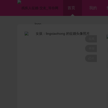
首页
我的
拉黑
举报

0