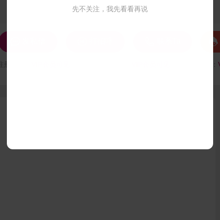
先不关注，我先看看再说




发私信
打招呼
联系Ta
注册时间：
VIP会员可见
最后登录时间：
VIP会员可见
最后位置：