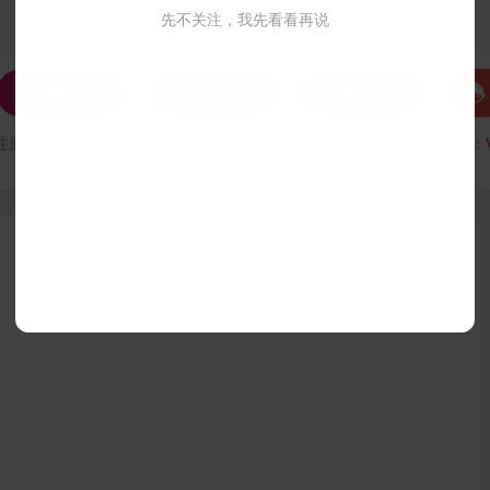
先不关注，我先看看再说




发私信
打招呼
联系Ta
注册时间：
VIP会员可见
最后登录时间：
VIP会员可见
最后位置：