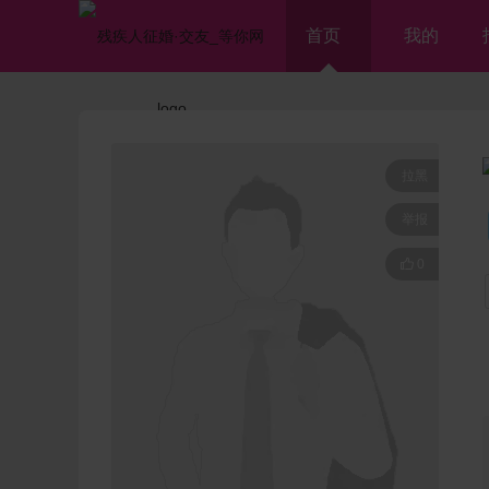
首页
我的
拉黑
举报

0