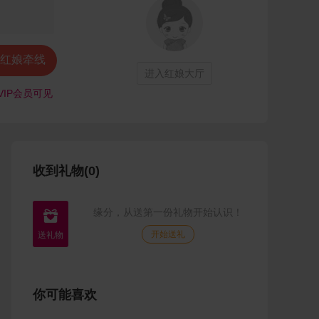
红娘牵线
进入红娘大厅
VIP会员可见
收到礼物(0)
缘分，从送第一份礼物开始认识！

开始送礼
你可能喜欢