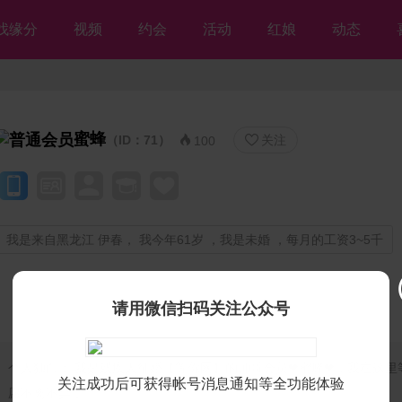
找缘分
视频
约会
活动
红娘
动态
蜜蜂
（ID：71）
关注


100
我是来自黑龙江 伊春， 我今年61岁 ，我是未婚 ，每月的工资3~5千
请用微信扫码关注公众号
个人独白：
我是残疾人征婚【等你网】的帅哥会员❤蜜蜂❤，我在这里
关注成功后可获得帐号消息通知等全功能体验
愿不离不弃💘