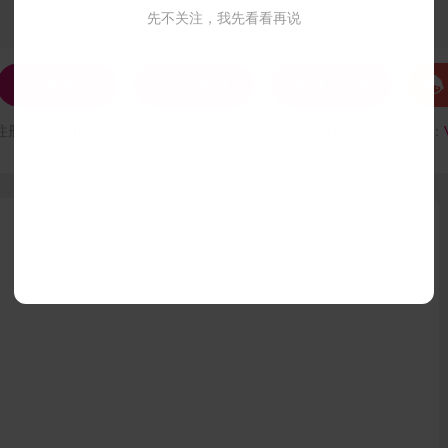
先不关注，我先看看再说




发私信
打招呼
联系Ta
注册时间：
VIP会员可见
最后登录时间：
VIP会员可见
最后位置：