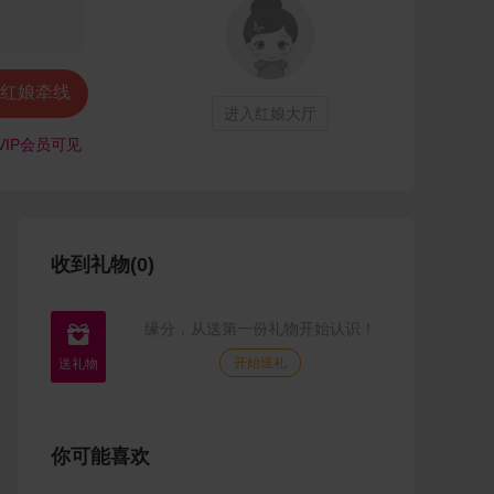
红娘牵线
进入红娘大厅
VIP会员可见
收到礼物(0)
缘分，从送第一份礼物开始认识！

开始送礼
你可能喜欢