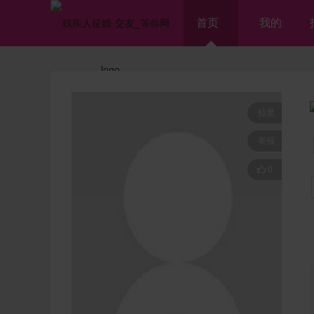
首页
我的
拉黑
举报

0