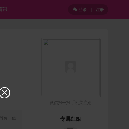
喜讯
登录
|
注册


微信扫一扫 手机关注她
等你，但
专属红娘