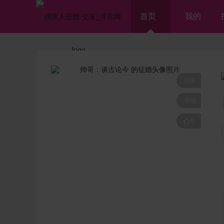
首页
我的
拉黑
举报

0