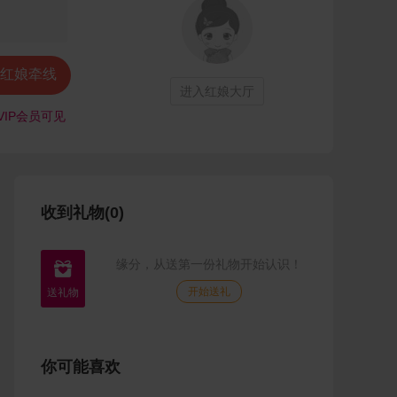
红娘牵线
进入红娘大厅
VIP会员可见
收到礼物(0)
缘分，从送第一份礼物开始认识！

开始送礼
你可能喜欢