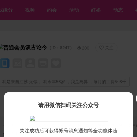
找缘分
视频
约会
活动
红娘
动态
谈古论今
（ID：8247）
关注


200
我是来自江苏 无锡， 我今年56岁 ，我是离异 ，每月的工资5~8千
请用微信扫码关注公众号
个人独白：
我是残疾人征婚【等你网】的帅哥会员❤谈古论今❤，我在
关注成功后可获得帐号消息通知等全功能体验
你，但愿不离不弃💘