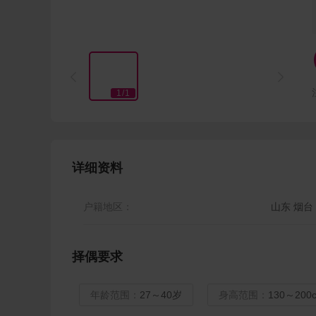


1
/
1
详细资料
户籍地区：
山东 烟台
择偶要求
年龄范围：
27～40岁
身高范围：
130～200