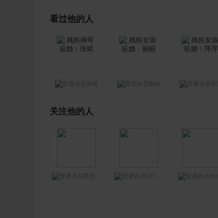
看过他的人
张斌
丽丽
萍
关注他的人
245393404
moj
爱出者爱返