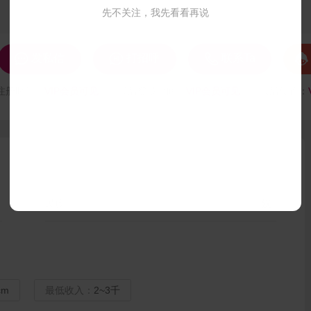
先不关注，我先看看再说




发私信
打招呼
联系Ta
注册时间：
VIP会员可见
最后登录时间：
VIP会员可见
最后位置：
民族：
汉
cm
最低收入：
2~3千