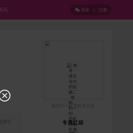
喜讯
登录
|
注册


微信扫一扫 手机关注他
这里等
专属红娘