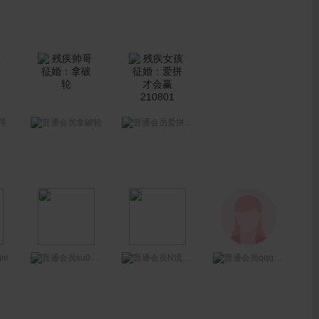
萍
拿破轮
爱拼才会赢210801
ie
su0603
qqqqq1
N流的小鱼